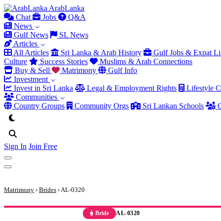
Arab
Lanka
Chat
Jobs
Q&A
News
Gulf News
SL News
Articles
All Articles
Sri Lanka & Arab History
Gulf Jobs & Expat Li
Culture
Success Stories
Muslims & Arab Connections
Buy & Sell
Matrimony
Gulf Info
Investment
Invest in Sri Lanka
Legal & Employment Rights
Lifestyle C
Communities
Country Groups
Community Orgs
Sri Lankan Schools
C
Sign In
Join Free
Matrimony
›
Brides
› AL-0320
Bride
AL-0320