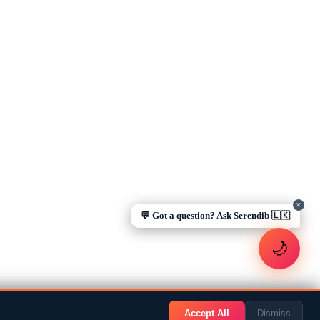
anything about Sri Lankan life in the Gulf. 🇱🇰
Now
UAE work visa steps
Cost of living in Dubai
Sending money to Sri Lanka
Saudi Iqama renewal
Jobs for Sri Lankans in Qatar
Labour rights in Gulf
Sri Lankan schools in UAE
Oman driving licence
✕
💬 Got a question? Ask Serendib 🇱🇰
🌙
Accept All
Dismiss