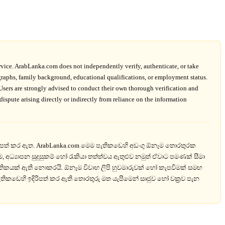
vice. ArabLanka.com does not independently verify, authenticate, or take
tographs, family background, educational qualifications, or employment status.
sers are strongly advised to conduct their own thorough verification and
spute arising directly or indirectly from reliance on the information
ාශයට පත් කර ඇත. ArabLanka.com මෙම පැතිකඩෙහි අඩංගු ඕනෑම තොරතුරක
ම, අධ්‍යාපන සුදුසුකම් හෝ රැකියා තත්ත්වය ඇතුළුව නමුත් ඒවාට පමණක් සීමා
සහතිකයක් ඇති නොකරයි. ඕනෑම විවාහ ලිපි හුවමාරුවක් හෝ කැපවීමක් සමඟ
තිකඩෙහි ඉදිරිපත් කර ඇති තොරතුරු මත යැපීමෙන් සෘජුව හෝ වක්‍රව පැන