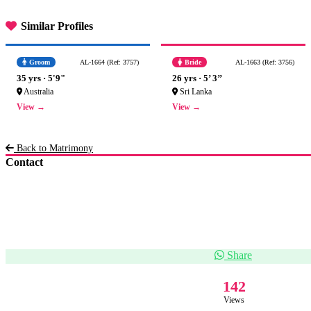
Similar Profiles
Groom
AL-1664 (Ref: 3757)
Bride
AL-1663 (Ref: 3756)
35 yrs · 5'9"
26 yrs · 5’ 3’’
Australia
Sri Lanka
View →
View →
Back to Matrimony
Contact
Share
142
Views