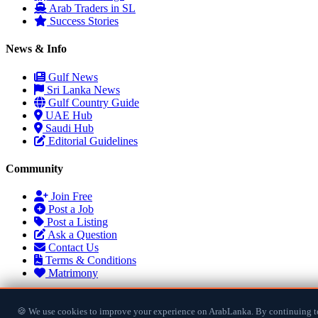
Arab Traders in SL
Success Stories
News & Info
Gulf News
Sri Lanka News
Gulf Country Guide
UAE Hub
Saudi Hub
Editorial Guidelines
Community
Join Free
Post a Job
Post a Listing
Ask a Question
Contact Us
Terms & Conditions
Matrimony
© 2026 ArabLanka.com. All rights reserved. Made with
for the S
🍪 We use cookies to improve your experience on ArabLanka. By continuing t