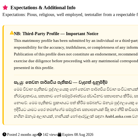
Expectations & Additional Info
Expectations: Pious, religious, well employed, teetotaller from a respectable 
NB: Third-Party Profile — Important Notice
This matrimony profile has been submitted by an individual or a third-pa
responsibility for the accuracy, truthfulness, or completeness of any infor
Publication of this profile does not constitute an endorsement, recommend
exercise due diligence before proceeding with any matrimonial corresponden
presented in this profile.
සැ.යු: තෙවන පාර්ශවීය පැතිකඩ — වැදගත් දැනුම්දීම
මෙම විවාහ පැතිකඩ පුද්ගලයෙකු හෝ තෙවන පාර්ශවීය විවාහ සංවිධානයක් ව
නිරවද්‍යතාවය, සත්‍යතාව හෝ සම්පූර්ණත්වය ස්වාධීනව සත්‍යාපනය කිරීම, ස
නොවේ. මෙම පැතිකඩ ප්‍රකාශයට පත් කිරීම සම්බන්ධ ඕනෑම පුද්ගලයෙකු හ
ඉදිරියට යාමට පෙර තමන්ගේම සම්පූර්ණ සත්‍යාපනයක් සිදු කර නිසි කඩිස
නගින ඕනෑම අලාභයක්, හානියක් හෝ ආරවුලක් සඳහා ArabLanka.com වග
Posted 2 months ago
142 views
Expires 08 Aug 2026