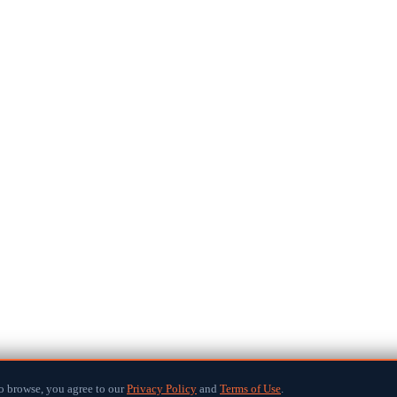
ri Lankan community.
o browse, you agree to our
Privacy Policy
and
Terms of Use
.