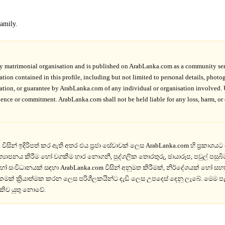
family.
rty matrimonial organisation and is published on ArabLanka.com as a community ser
mation contained in this profile, including but not limited to personal details, pho
ation, or guarantee by ArabLanka.com of any individual or organisation involved. U
ce or commitment. ArabLanka.com shall not be held liable for any loss, harm, or di
ිසින් ඉදිරිපත් කර ඇති අතර එය ප්‍රජා සේවාවක් ලෙස ArabLanka.com හි ප්‍රක
ත්‍යාපනය කිරීම හෝ වගකීම භාර නොගනී, පුද්ගලික තොරතුරු, ඡායාරූප, පවුල් පසුබි
ෝ සංවිධානයක් සඳහා ArabLanka.com විසින් අනුමත කිරීමක්, නිර්දේශයක් හෝ 
රකමක් ක්‍රියාත්මක කරන ලෙස පරිශීලකයින්ට දැඩි ලෙස උපදෙස් දෙනු ලැබේ. මෙම පැ
කිව යුතු නොවේ.