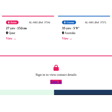
Bride
AL-1662 (Ref: 3754)
Groom
AL-1661 (Ref: 3757)
27 yrs · 152cm
35 yrs · 5'9"
Qatar
Australia
View →
View →
Sign in to view contact details
Sign In